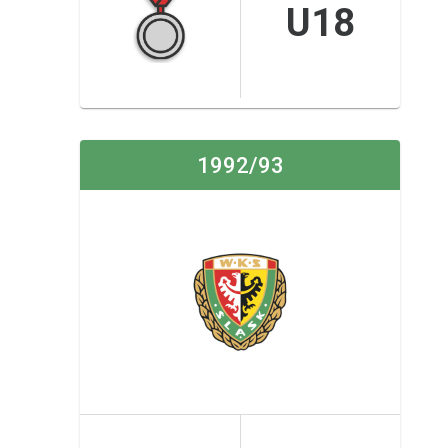
U18
1992/93