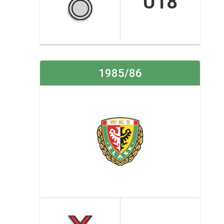
U18
1985/86