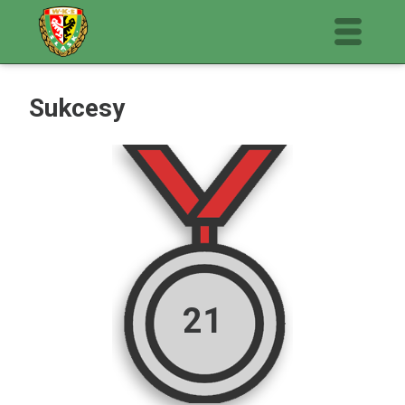
Sukcesy
21