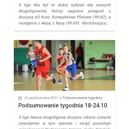
II liga Nie był to dobry tydzień dla naszych
drugoligowców, którzy najpierw przegrali z
drużyną KS Kosz Kompaktowy Pleszew (90:82), a
następnie z ekipą z Nysy (90:69). Wyróżniającymi
się postaciami byli: Daniel Soroka 19 pkt (vs KS
Kosz Kompaktowy Pleszew) Jakub Bereszyński 17
pkt, 12 zb (vs IgnerHome Basket Nysa) III liga
Nasza trzecioligowa drużyna odnosi bardzo […]
25 października 2021
|
Podsumowanie tygodnia
Podsumowanie tygodnia 18-24.10
II liga Nasza drugoligowa drużyna odnosi czwarte
zwycięstwo w tym sezonie i wciąż pozostaje