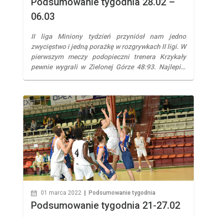
Podsumowanie tygodnia 28.02 –
06.03
II liga Miniony tydzień przyniósł nam jedno
zwycięstwo i jedną porażkę w rozgrywkach II ligi. W
pierwszym meczy podopieczni trenera Krzykały
pewnie wygrali w Zielonej Górze 48:93. Najlepiej
punktującym zawodnikiem naszej drużyny był
Daniel Soroka – 19 pkt. W drugim spotkaniu
musieliśmy uznać wyższość ekipy z Kątów
Wrocławskich, która wygrała z nami 97:65. W tym
[…]
01 marca 2022
|
Podsumowanie tygodnia
Podsumowanie tygodnia 21-27.02