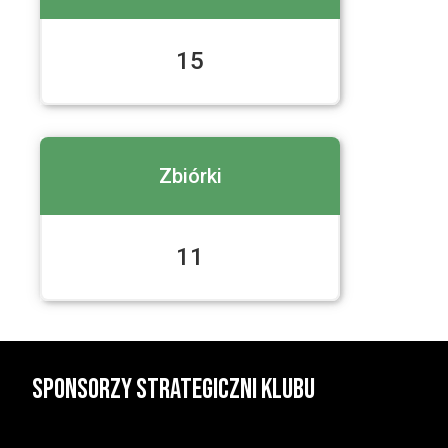
vs
Rysie Sochaczew
15
2 Liga Mężczyzn
Zbiórki
vs
Start II Lublin
11
Sponsorzy strategiczni klubu