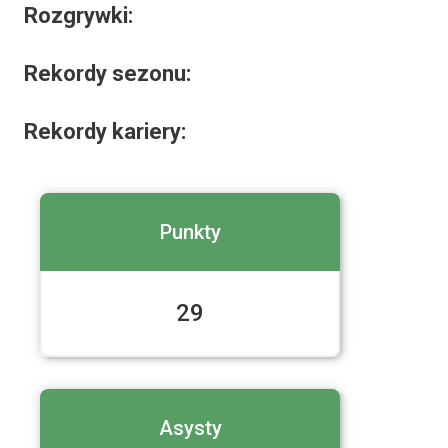
Rozgrywki:
Rekordy sezonu:
Rekordy kariery:
2 Liga Mężczyzn
Punkty
vs
TSK Roś Pisz
29
2 Liga Mężczyzn
Asysty