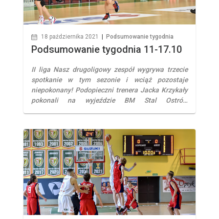
18 października 2021
|
Podsumowanie tygodnia
Podsumowanie tygodnia 11-17.10
II liga Nasz drugoligowy zespół wygrywa trzecie
spotkanie w tym sezonie i wciąż pozostaje
niepokonany! Podopieczni trenera Jacka Krzykały
pokonali na wyjeździe BM Stal Ostrów
Wielkopolski 81:97. Rewelacyjny mecz rozegrał
Wojciech Siembiga, który zanotował na swoim
koncie aż 29 punktów! Obecnie zajmujemy 6
miejsce w tabeli. III liga Trzecioligowcy
przegrywają wyjazdowe spotkanie w Legnicy.
Gospodarze wyraźnie […]