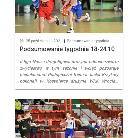
25 października 2021
|
Podsumowanie tygodnia
Podsumowanie tygodnia 18-24.10
II liga Nasza drugoligowa drużyna odnosi czwarte
zwycięstwo w tym sezonie i wciąż pozostaje
niepokonana! Podopieczni trenera Jacka Krzykały
pokonali w Kosynierce drużynę WKK Wrocław
73:65. Aż trzech naszych zawodników zaliczyło
dwucyfrową zdobycz punktową, jednak miano
najlepszego zawodnika meczu przypadło
Jakubowi Bereszyńskiemu (16 punktów, 19
zbiórek. 3 asysty, 2 przechwyty) III liga
Trzecioligowcy, odnoszą trzecie […]