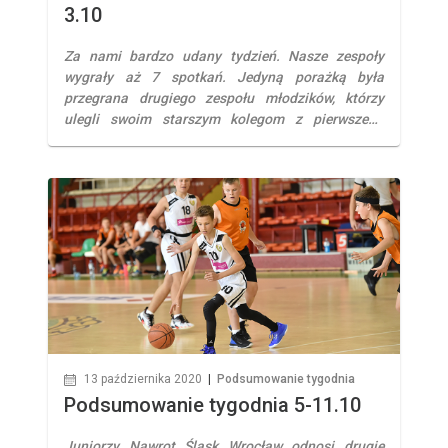
3.10
Za nami bardzo udany tydzień. Nasze zespoły
wygrały aż 7 spotkań. Jedyną porażką była
przegrana drugiego zespołu młodzików, którzy
ulegli swoim starszym kolegom z pierwszego
zespołu. Trzydziestopunktowe występy zaliczyli
Filip Dominiak oraz Mateusz Leniec. II liga
Drugoligowcy odnoszą drugie zwycięstwo w tym
sezonie, pokonując, na trudnym terenie KS Sudety
Jelenią Górę. Nasi zawodnicy przejęli kontrolę […]
13 października 2020
|
Podsumowanie tygodnia
Podsumowanie tygodnia 5-11.10
Juniorzy Nawrot Śląsk Wrocław odnosi drugie