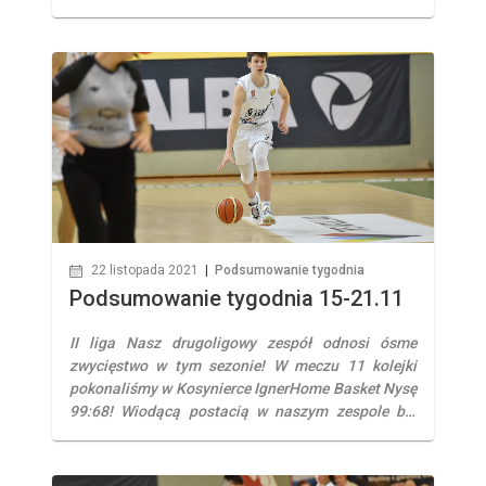
udało nam się odrobić starty i w ostatniej ćwiartce
spotkania przechylić szalę zwycięstw na naszą
korzyśc. Najlepszym zawodnikiem spotkania
został Jakub Bereszyński (19 pkt, 12 zb, 3/5 za
trzy) III […]
22 listopada 2021
|
Podsumowanie tygodnia
Podsumowanie tygodnia 15-21.11
II liga Nasz drugoligowy zespół odnosi ósme
zwycięstwo w tym sezonie! W meczu 11 kolejki
pokonaliśmy w Kosynierce IgnerHome Basket Nysę
99:68! Wiodącą postacią w naszym zespole był
Jakub Piętowski, autor 27 pkt. Z bilansem 8-1
zajmujemy czwarte miejsce w ligowej tabeli. III liga
Swoje piąte zwycięstwo odnieśli nasi