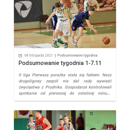
trzecioligowcy pokonując u siebie gości ze […]
08 listopada 2021
|
Podsumowanie tygodnia
Podsumowanie tygodnia 1-7.11
II liga Pierwsza porażka stała się faktem. Nasz
drugoligowy zespół nie dał rady wywieźć
zwycięstwa z Prudnika. Gospodarze kontrolowali
spotkanie od pierwszej do ostatniej minuty.
Najlepiej punktującym zawodnikiem w naszym
zespole był Wojciech Siembiga, autor 25 oczek. Z
bilansem 6-1 zajmujemy piąte miejsce w tabeli. III
liga Podopieczni trenera Tomasza Jankowskiego
bardzo pewnie pokonali na […]