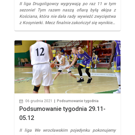
II liga Drugoligowcy wygrywają po raz 11 w tym
sezonie! Tym razem naszą ofiarą byłą ekipa z
Kościana, która nie dała rady wywieźć zwycięstwa
z Kosynierki. Mecz finalnie zakończył się wynikiem
85:71, a najlepszym zawodnikiem był Jakub
Bereszyński (16 punktów, 13 zbiórek, 5 asyst, 4
przechwyty, 3 bloki ) III liga W meczu 10 kolejki […]
06 grudnia 2021
|
Podsumowanie tygodnia
Podsumowanie tygodnia 29.11-
05.12
II liga We wrocławskim pojedynku pokonujemy