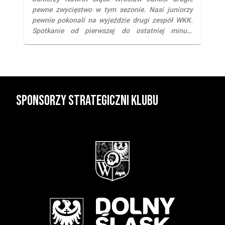
pewne zwycięstwo w tym sezonie. Nasi juniorzy
pewnie pokonali na wyjeździe drugi zespół WKK.
Spotkanie od pierwszej do ostatniej minuty
przebiegało pod nasze dyktando. Wyróżniającymi
się postaciami byli Jakub Bereszyński (24 pkt)
oraz Bartosz Tomczyk (23 pkt). Obecnie
zajmujemy pierwsze miejsce w tabeli. Kadeci U15
Nasz drugi zespół kadetów musiał […]
Sponsorzy strategiczni klubu