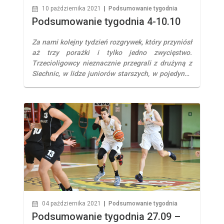
10 października 2021
|
Podsumowanie tygodnia
Podsumowanie tygodnia 4-10.10
Za nami kolejny tydzień rozgrywek, który przyniósł
aż trzy porażki i tylko jedno zwycięstwo.
Trzecioligowcy nieznacznie przegrali z drużyną z
Siechnic, w lidze juniorów starszych, w pojedynku
pomiędzy obiema naszymi ekipami, bez
niespodzianki, lepszy okazał się Śląsk I, oba
zespoły młodzików ulegały swoim rówieśnikom z
WKK. III liga Po bardzo zaciętym meczu nasza
trzecioligowa drużyna […]
04 października 2021
|
Podsumowanie tygodnia
Podsumowanie tygodnia 27.09 –