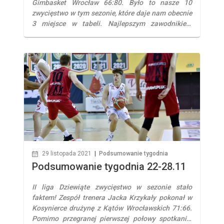
Gimbasket Wrocław 66:80. Było to nasze 10
zwycięstwo w tym sezonie, które daje nam obecnie
3 miejsce w tabeli. Najlepszym zawodnikiem
spotkania został Wojciech Siembiga, który mógł
pochwalić się następującą linijką statystyczną: 16
punktów, 7 zbiórek, 3 przechwyty. III liga
Podopieczni trenera Tomasza Jankowskiego
przegrali w Kosynierce z drużyną […]
29 listopada 2021
|
Podsumowanie tygodnia
Podsumowanie tygodnia 22-28.11
II liga Dziewiąte zwycięstwo w sezonie stało
faktem! Zespół trenera Jacka Krzykały pokonał w
Kosynierce drużynę z Kątów Wrocławskich 71:66.
Pomimo przegranej pierwszej połowy spotkania,